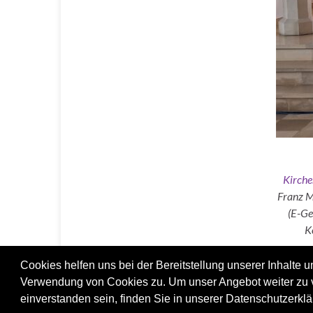
Kirche
Franz M
(E-Ge
K
Cookies helfen uns bei der Bereitstellung unserer Inhalte
Verwendung von Cookies zu. Um unser Angebot weiter zu ve
einverstanden sein, finden Sie in unserer Datenschutzerklä
© 2026 Evangelische Kirchengemeinde Beckum.