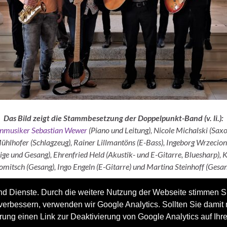
Das Bild zeigt die Stammbesetzung der Doppelpunkt-Band (v. li.):
nmusiker Sebastian Wewer
(Piano und Leitung), Nicole Michalski (Sax
ühlhofer (Schlagzeug), Rainer Lillmantöns (E-Bass), Ingeborg Wrzecio
ige und Gesang), Ehrenfried Held (Akustik- und E-Gitarre, Bluesharp), K
omitsch (Gesang), Ingo Engeln (E-Gitarre) und Martina Steinhoff (Gesan
 und Dienste. Durch die weitere Nutzung der Webseite stimmen S
rbessern, verwenden wir Google Analytics. Sollten Sie damit 
rung einen Link zur Deaktivierung von Google Analytics auf Ihr