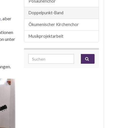
Posaunenchor
Doppelpunkt-Band
e
, aber
Ökumenischer Kirchenchor
ationen
Musikprojektarbeit
on unter
Search for:
ängen.