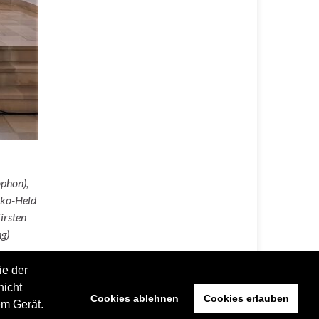
ophon),
nko-Held
irsten
g)
ie der
nicht
Cookies ablehnen
Cookies erlauben
em Gerät.
Impressum
Datenschutz
Kontakt