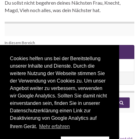
Du sollst nicht begehren deines Nächsten Frau, Knecht,
Magd, Vieh noch alles, was dein Nächster hat.
In diesem Bereich
Konfirmation
Cookies helfen uns bei der Bereitstellung
Ziele der Konfirmandenarbeit
unserer Inhalte und Dienste. Durch die
weitere Nutzung der Webseite stimmen Sie
Zulassung zur Konfirmation
der Verwendung von Cookies zu. Um unser
Angebot weiter zu verbessern, verwenden
wir Google Analytics. Sollten Sie damit nicht
Search for:
einverstanden sein, finden Sie in unserer
Datenschutzerklärung einen Link zur
Deaktivierung von Google Analytics auf
Ihrem Gerät.
Mehr erfahren
Impressum
Datenschutz
Kontakt