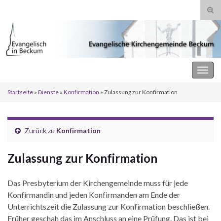
Suc
ums
Search for:
Evangelische Kirchengemeinde Beckum
Navi
umsc
Startseite
»
Dienste
»
Konfirmation
»
Zulassung zur Konfirmation
Zurück zu
Konfirmation
Zulassung zur Konfirmation
Das Presbyterium der Kirchengemeinde muss für jede
Konfirmandin und jeden Konfirmanden am Ende der
Unterrichtszeit die Zulassung zur Konfirmation beschließen.
Früher geschah das im Anschluss an eine Prüfung. Das ist bei