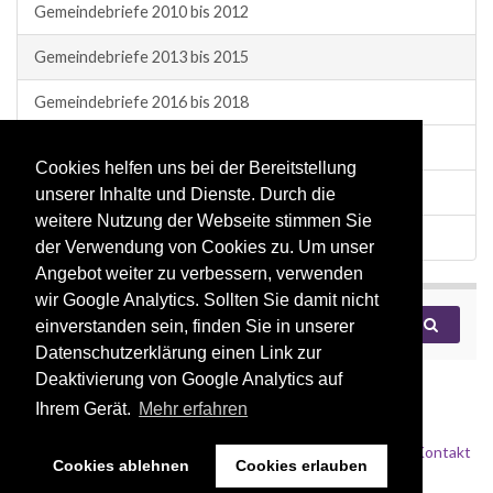
Gemeindebriefe 2010 bis 2012
Gemeindebriefe 2013 bis 2015
Gemeindebriefe 2016 bis 2018
Gemeindebriefe 2019 bis 2021
Cookies helfen uns bei der Bereitstellung
Gemeindebriefe 2022 bis 2024
unserer Inhalte und Dienste. Durch die
weitere Nutzung der Webseite stimmen Sie
Gemeindebriefe 2025 bis 2027
der Verwendung von Cookies zu. Um unser
Angebot weiter zu verbessern, verwenden
wir Google Analytics. Sollten Sie damit nicht
Search for:
einverstanden sein, finden Sie in unserer
Datenschutzerklärung einen Link zur
Deaktivierung von Google Analytics auf
Ihrem Gerät.
Mehr erfahren
Impressum
Datenschutz
Kontakt
Cookies ablehnen
Cookies erlauben