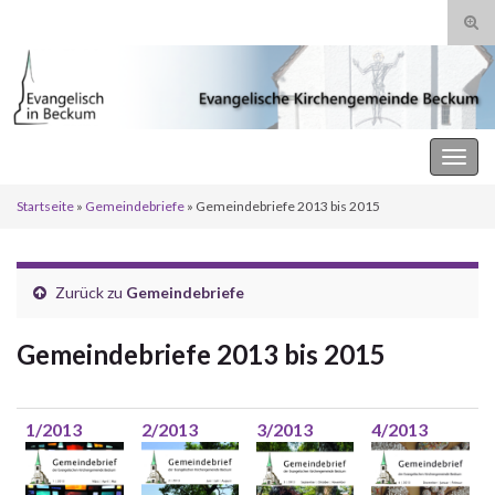
Suc
ums
Search for:
Evangelische Kirchengemeinde Beckum
Navi
umsc
Startseite
»
Gemeindebriefe
»
Gemeindebriefe 2013 bis 2015
Zurück zu
Gemeindebriefe
Gemeindebriefe 2013 bis 2015
1/2013
2/2013
3/2013
4/2013