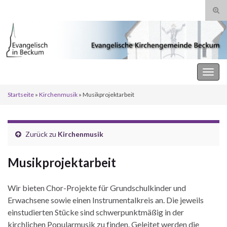
Suc
ums
Search for:
Evangelische Kirchengemeinde Beckum
Navi
umsc
Startseite
»
Kirchenmusik
»
Musikprojektarbeit
Zurück zu
Kirchenmusik
Musikprojektarbeit
Wir bieten Chor-Projekte für Grundschulkinder und
Erwachsene sowie einen Instrumentalkreis an. Die jeweils
einstudierten Stücke sind schwerpunktmäßig in der
kirchlichen Popularmusik zu finden. Geleitet werden die