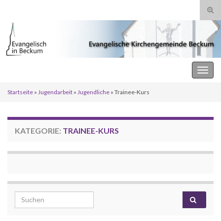
Suc
ums
Search for:
Evangelische Kirchengemeinde Beckum
Navi
umsc
Startseite
»
Jugendarbeit
»
Jugendliche
»
Trainee-Kurs
KATEGORIE:
TRAINEE-KURS
Search for: